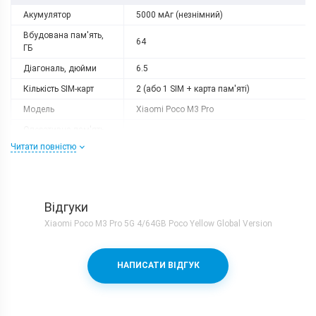
Акумулятор
5000 мАг (незнімний)
Вбудована пам'ять,
64
ГБ
Діагональ, дюйми
6.5
Кількість SIM-карт
2 (або 1 SIM + карта пам'яті)
Модель
Xiaomi Poco M3 Pro
Оперативна пам'ять,
4
ГБ
Читати повністю
Роздільна здатність
2400x1080
Слот розширення
є
Тип матриці
IPS
Відгуки
Xiaomi Poco M3 Pro 5G 4/64GB Poco Yellow Global Version
Процесор
Кількість ядер
8
НАПИСАТИ ВІДГУК
MediaTek Dimensity 700 5G + Mali-G57
Процесор
MC2
Частота, GHz
2x2.2 + 6x2.0