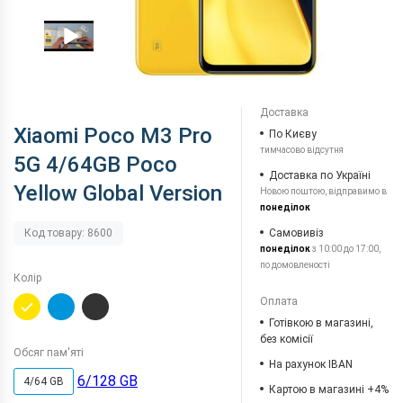
Доставка
Xiaomi Poco M3 Pro
По Києву
тимчасово відсутня
5G 4/64GB Poco
Доставка по Україні
Yellow Global Version
Новою поштою, відправимо в
понеділок
Самовивіз
Код товару: 8600
понеділок
з 10:00 до 17:00,
по домовленості
Колір
Оплата
Готівкою в магазині,
без комісії
Обсяг пам'яті
На рахунок IBAN
6/128 GB
4/64 GB
Картою в магазині +4%