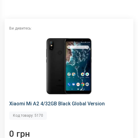
NFC
немає
Wi-Fi
802.11 a/b/g/n/ас, 2.4 + 5 ГГц
Інтерфейсний роз'єм
Type-C
Ви дивитесь:
Аудіороз'єм
Type-C
Характеристики та комплектацію товару виробник може
змінити без повідомлення.
Xiaomi Mi A2 4/32GB Black Global Version
Код товару: 5170
0 грн