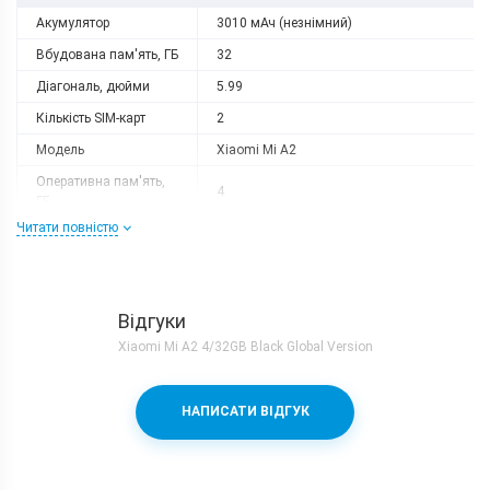
Акумулятор
3010 мАч (незнімний)
Вбудована пам'ять, ГБ
32
Діагональ, дюйми
5.99
Кількість SIM-карт
2
Модель
Xiaomi Mi A2
Оперативна пам'ять,
4
ГБ
Читати повністю
Роздільна здатність
2160x1080
Слот розширення
немає
Тип матриці
IPS
Відгуки
Процесор
Xiaomi Mi A2 4/32GB Black Global Version
Кількість ядер
8
Qualcomm Snapdragon 660 + Adreno
Процесор
НАПИСАТИ ВІДГУК
512
Частота, GHz
4x2.2 + 4x1.84
Камера