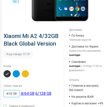
Ще 2
Доставка
Xiaomi Mi A2 4/32GB
По Києву
тимчасово відсутня
Black Global Version
Доставка по Україні
Новою поштою, відправимо
Код товару: 5170
сьогодні
Самовивіз
Колір
сьогодні
з 10:00 до 17:00, по
домовленості
Оплата
Готівкою в магазині,
Обсяг пам'яті
без комісії
4/64 GB
6/128 GB
4/32 GB
На рахунок IBAN
Картою в магазині +4%
Немає в наявності