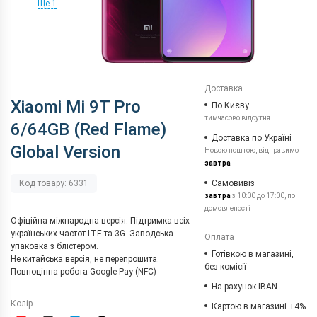
Ще 1
Доставка
Xiaomi Mi 9T Pro
По Києву
тимчасово відсутня
6/64GB (Red Flame)
Доставка по Україні
Global Version
Новою поштою, відправимо
завтра
Самовивіз
Код товару: 6331
завтра
з 10:00 до 17:00, по
домовленості
Офіційна міжнародна версія. Підтримка всіх
українських частот LTE та 3G. Заводська
Оплата
упаковка з блістером.
Готівкою в магазині,
Не китайська версія, не перепрошита.
без комісії
Повноцінна робота Google Pay (NFC)
На рахунок IBAN
Колір
Картою в магазині +4%