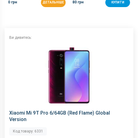
0 грн
80 грн
ДЕТАЛЬНІШЕ
КУПИТИ
GPS
є
NFC
є
Wi-Fi
802.11 a/b/g/n/ас, 2.4 + 5 ГГц
Інтерфейсний роз'єм
Type-C
Ви дивитесь:
Аудіороз'єм
Type-C
Характеристики та комплектацію товару виробник може
змінити без повідомлення.
Xiaomi Mi 9T Pro 6/64GB (Red Flame) Global
Version
Код товару: 6331