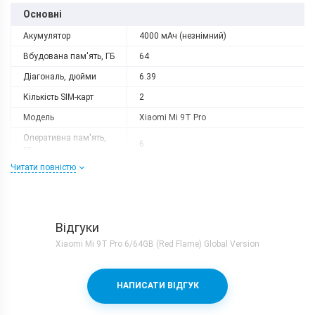
Основні
Акумулятор
4000 мАч (незнімний)
Вбудована пам'ять, ГБ
64
Діагональ, дюйми
6.39
Кількість SIM-карт
2
Модель
Xiaomi Mi 9T Pro
Оперативна пам'ять,
6
ГБ
Читати повністю
Роздільна здатність
2340x1080
Слот розширення
немає
Тип матриці
AMOLED
Відгуки
Процесор
Xiaomi Mi 9T Pro 6/64GB (Red Flame) Global Version
Кількість ядер
8
Qualcomm Snapdragon 855 + Adreno
Процесор
НАПИСАТИ ВІДГУК
640
Частота, GHz
2.4