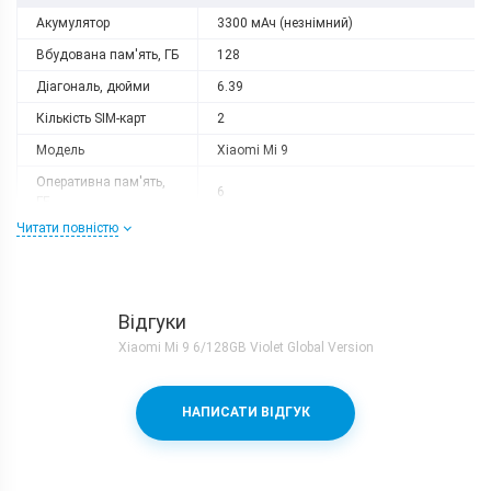
Акумулятор
3300 мАч (незнімний)
Вбудована пам'ять, ГБ
128
Діагональ, дюйми
6.39
Кількість SIM-карт
2
Модель
Xiaomi Mi 9
Оперативна пам'ять,
6
ГБ
Читати повністю
Роздільна здатність
2340x1080
Слот розширення
немає
Тип матриці
AMOLED
Відгуки
Процесор
Xiaomi Mi 9 6/128GB Violet Global Version
Кількість ядер
8
Qualcomm Snapdragon 855 + Adreno
Процесор
НАПИСАТИ ВІДГУК
640
Частота, GHz
1x2.84 + 3x2.42 + 4x1.78
Камера