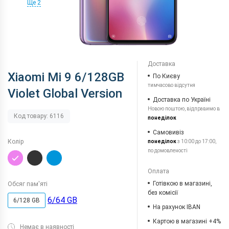
Ще 2
Доставка
Xiaomi Mi 9 6/128GB
По Києву
тимчасово відсутня
Violet Global Version
Доставка по Україні
Новою поштою, відправимо в
Код товару: 6116
понеділок
Самовивіз
Колір
понеділок
з 10:00 до 17:00,
по домовленості
Оплата
Готівкою в магазині,
Обсяг пам'яті
без комісії
6/64 GB
6/128 GB
На рахунок IBAN
Картою в магазині +4%
Немає в наявності