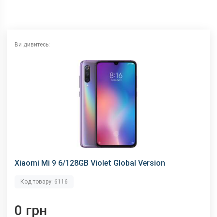
NFC
є
Wi-Fi
802.11 a/b/g/n/ас, 2.4 + 5 ГГц
Інтерфейсний роз'єм
Type-C
Ви дивитесь:
Аудіороз'єм
Type-C
Характеристики та комплектацію товару виробник може
змінити без повідомлення.
Xiaomi Mi 9 6/128GB Violet Global Version
Код товару: 6116
0 грн