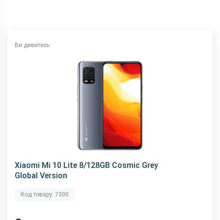
Wi-Fi
802.11 a/b/g/n/ас, 2.4 + 5 ГГц
Інтерфейсний роз'єм
Type-C
Аудіороз'єм
3.5 мм
Ви дивитесь:
Характеристики та комплектацію товару виробник може
змінити без повідомлення.
Xiaomi Mi 10 Lite 8/128GB Cosmic Grey
Global Version
Код товару: 7300