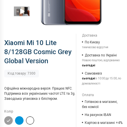
Доставка
Xiaomi Mi 10 Lite
По Києву
тимчасово відсутня
8/128GB Cosmic Grey
Доставка по Україні
Global Version
Новою поштою, відправимо
сьогодні
Самовивіз
Код товару: 7300
сьогодні
з 10:00 до 15:00, по
домовленості
Офіційна міжнародна версія. Працює NFC.
Підтримка всіх українських частот LTE та 3g.
Оплата
Заводська упаковка з блістером.
Готівкою в магазині,
без комісії
Колір
На рахунок IBAN
Картою в магазині +4%