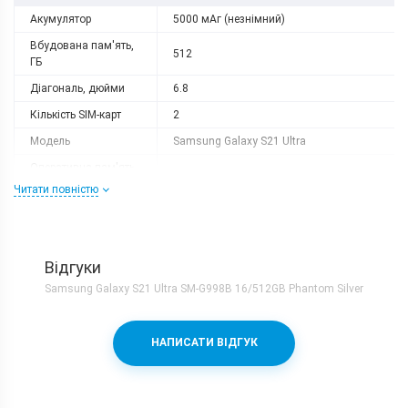
Акумулятор
5000 мАг (незнімний)
Вбудована пам'ять,
512
ГБ
Діагональ, дюйми
6.8
Кількість SIM-карт
2
Модель
Samsung Galaxy S21 Ultra
Оперативна пам'ять,
16
ГБ
Читати повністю
Роздільна здатність
3200x1440
Слот розширення
немає
Тип матриці
Dynamic AMOLED 2X
Відгуки
Samsung Galaxy S21 Ultra SM-G998B 16/512GB Phantom Silver
Процесор
Кількість ядер
8
НАПИСАТИ ВІДГУК
Процесор
Samsung Exynos 2100 + Mali-G78 MP14
Частота, GHz
1x2.9 + 3x2.8 + 4x2.2
Камера