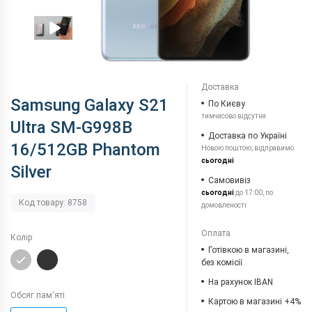
Доставка
Samsung Galaxy S21
По Києву
тимчасово відсутня
Ultra SM-G998B
Доставка по Україні
16/512GB Phantom
Новою поштою, відправимо
сьогодні
Silver
Самовивіз
сьогодні
до 17:00, по
Код товару: 8758
домовленості
Оплата
Колір
Готівкою в магазині,
без комісії
На рахунок IBAN
Обсяг пам'яті
Картою в магазині +4%