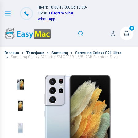
Пн-Пт: 10:00-17:00, Сб:10:00-
15:00
Telegram
Viber
WhatsApp
0
Головна
Телефони
Samsung
Samsung Galaxy S21 Ultra
Samsung Galaxy S21 Ultra SM-G998B 16/512GB Phantom Silver