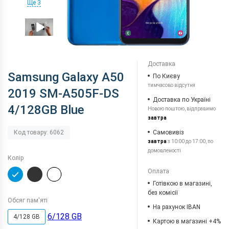
Ще 3
Доставка
Samsung Galaxy A50
По Києву
тимчасово відсутня
2019 SM-A505F-DS
Доставка по Україні
4/128GB Blue
Новою поштою, відправимо
завтра
Самовивіз
Код товару: 6062
завтра
з 10:00 до 17:00, по
домовленості
Колір
Оплата
Готівкою в магазині,
без комісії
Обсяг пам'яті
На рахунок IBAN
6/128 GB
4/128 GB
Картою в магазині +4%