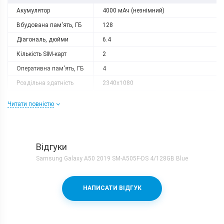
Акумулятор
4000 мАч (незнімний)
Вбудована пам'ять, ГБ
128
Діагональ, дюйми
6.4
Кількість SIM-карт
2
Оперативна пам'ять, ГБ
4
Роздільна здатність
2340x1080
Слот розширення
microSD
Читати повністю
Тип матриці
Super AMOLED
Процесор
Кількість ядер
8
Відгуки
Samsung Exynos 9610 + Mali-
Samsung Galaxy A50 2019 SM-A505F-DS 4/128GB Blue
Процесор
G72MP3
Частота, GHz
4х2.3 + 4х1.7
НАПИСАТИ ВІДГУК
Камера
Відеозйомка
1080p 30fps