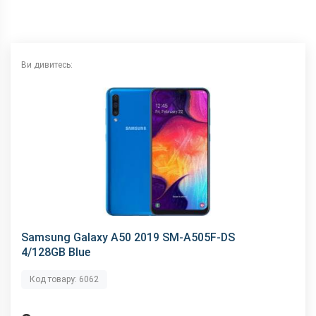
Інтерфейсний роз'єм
Type-C
Аудіороз'єм
3.5 мм
Характеристики та комплектацію товару виробник може
змінити без повідомлення.
Ви дивитесь:
Samsung Galaxy A50 2019 SM-A505F-DS
4/128GB Blue
Код товару: 6062