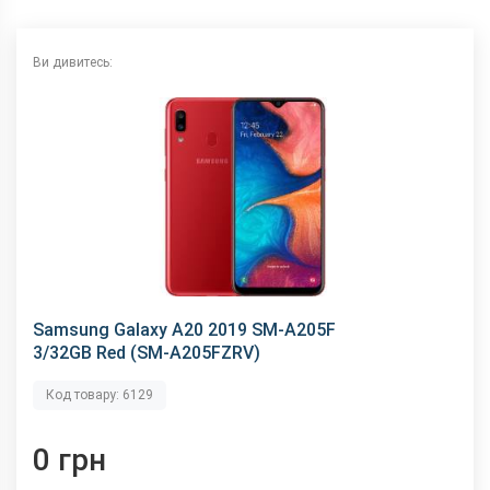
Wi-Fi
802.11 b/g/n, 2.4 ГГц
Інтерфейсний роз'єм
Type-C
Ви дивитесь:
Аудіороз'єм
3.5 мм
Характеристики та комплектацію товару виробник може
змінити без повідомлення.
Samsung Galaxy A20 2019 SM-A205F
3/32GB Red (SM-A205FZRV)
Код товару: 6129
0 грн