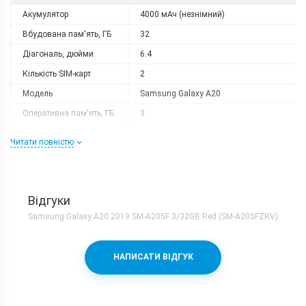
Акумулятор
4000 мАч (незнімний)
Вбудована пам'ять, ГБ
32
Діагональ, дюйми
6.4
Кількість SIM-карт
2
Модель
Samsung Galaxy A20
Оперативна пам'ять, ГБ
3
Роздільна здатність
1920x1080
Читати повністю
Слот розширення
microSD
Тип матриці
Super AMOLED
Процесор
Відгуки
Кількість ядер
8
Samsung Galaxy A20 2019 SM-A205F 3/32GB Red (SM-A205FZRV)
Samsung Exynos 7884 + Mali-
Процесор
G71MP2
НАПИСАТИ ВІДГУК
Частота, GHz
2x1.6 + 6x1.35
Камера