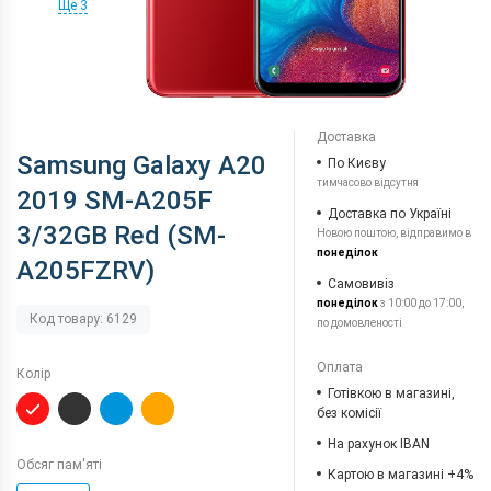
Ще 3
Доставка
Samsung Galaxy A20
По Києву
тимчасово відсутня
2019 SM-A205F
Доставка по Україні
3/32GB Red (SM-
Новою поштою, відправимо в
понеділок
A205FZRV)
Самовивіз
понеділок
з 10:00 до 17:00,
Код товару: 6129
по домовленості
Оплата
Колір
Готівкою в магазині,
без комісії
На рахунок IBAN
Обсяг пам'яті
Картою в магазині +4%