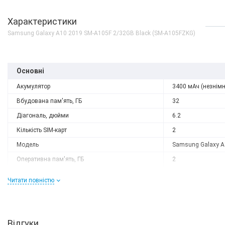
Характеристики
Samsung Galaxy A10 2019 SM-A105F 2/32GB Black (SM-A105FZKG)
Основні
Акумулятор
3400 мАч (незнім
Вбудована пам'ять, ГБ
32
Діагональ, дюйми
6.2
Кількість SIM-карт
2
Модель
Samsung Galaxy A
Оперативна пам'ять, ГБ
2
Роздільна здатність
1520x720
Читати повністю
Слот розширення
microSD
Тип матриці
IPS
Процесор
Відгуки