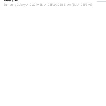
Кількість ядер
8
Samsung Galaxy A10 2019 SM-A105F 2/32GB Black (SM-A105FZKG)
Процесор
Samsung Exynos 7
Частота, GHz
2x1.6 + 6x1.35
Камера
Відеозйомка
1080p 30fps
Основна камера, Мп
13 (f/1.9)
Спалах
є
Фронтальна камера, Мп
5 (f/2.0)
Корпус
Вага, г
168
Захист від пилу і вологи
немає
Матеріал рамки і кришки
пластик
Розміри, мм
155.6x75.6x7.9
Комунікації
Bluetooth
5.0