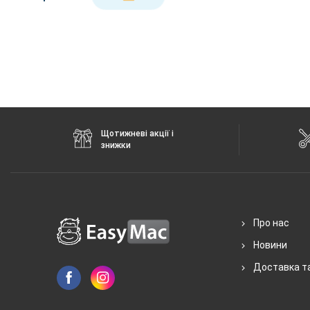
Щотижневі акції і
знижки
Про нас
Новини
Доставка т