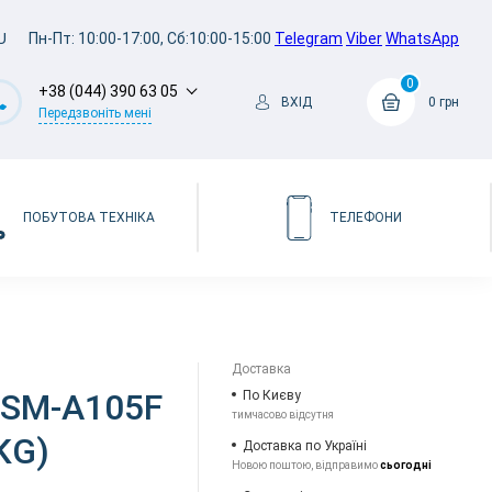
U
Пн-Пт: 10:00-17:00, Сб:10:00-15:00
Telegram
Viber
WhatsApp
0
+38 (044) 390 63 05
ВХІД
0 грн
Передзвоніть мені
ПОБУТОВА ТЕХНІКА
ТЕЛЕФОНИ
Доставка
 SM-A105F
По Києву
тимчасово відсутня
KG)
Доставка по Україні
Новою поштою, відправимо
сьогодні