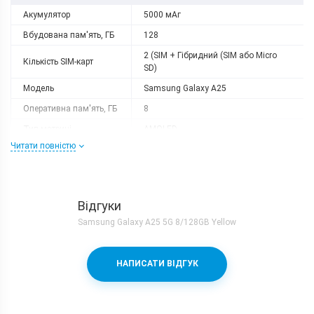
Акумулятор
5000 мАг
Вбудована пам'ять, ГБ
128
2 (SIM + Гібридний (SIM або Micro
Кількість SIM-карт
SD)
Модель
Samsung Galaxy A25
Оперативна пам'ять, ГБ
8
Тип матриці
AMOLED
Читати повністю
Процесор
Кількість ядер
8
Процесор
Exynos 1280 (5 nm)
Відгуки
Частота, GHz
2x2.4 + 6x2.0
Samsung Galaxy A25 5G 8/128GB Yellow
Камера
Основна камера, Мп
50 (f/1.8) + 8 (f/2.2) + 2 (f/2.4)
НАПИСАТИ ВІДГУК
Фронтальна камера, Мп
13 (f/2.2)
Корпус