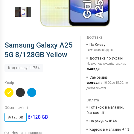
Доставка
Samsung Galaxy A25
По Києву
тимчасово відсутня
5G 8/128GB Yellow
Доставка по Україні
Новою поштою, відправимо
Код товару: 11754
сьогодні
Самовивіз
Колір
сьогодні
з 10:00 до 15:00, по
домовленості
Оплата
Готівкою в магазині,
Обсяг пам'яті
без комісії
6/128 GB
8/128 GB
На рахунок IBAN
Картою в магазині +4%
Немає в наявності