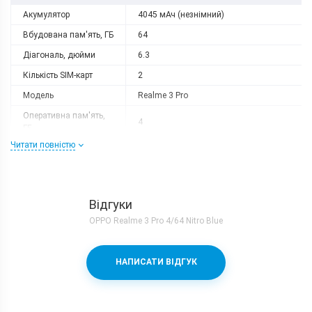
Акумулятор
4045 мАч (незнімний)
Вбудована пам'ять, ГБ
64
Діагональ, дюйми
6.3
Кількість SIM-карт
2
Модель
Realme 3 Pro
Оперативна пам'ять,
4
ГБ
Читати повністю
Роздільна здатність
2340x1080
Слот розширення
є
Тип матриці
IPS
Відгуки
Процесор
OPPO Realme 3 Pro 4/64 Nitro Blue
Кількість ядер
8
Qualcomm Snapdragon 710 + Adreno
Процесор
НАПИСАТИ ВІДГУК
616
Частота, GHz
2x2.2 + 6х1.7
Камера