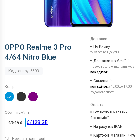
Доставка
OPPO Realme 3 Pro
По Києву
тимчасово відсутня
4/64 Nitro Blue
Доставка по Україні
Новою поштою, відправимо в
Код товару: 6693
понеділок
Самовивіз
Колір
понеділок
з 10:00 до 17:00,
по домовленості
Оплата
Готівкою в магазині,
Обсяг пам'яті
без комісії
6/128 GB
4/64 GB
На рахунок IBAN
Картою в магазині +4%
Немає в наявності