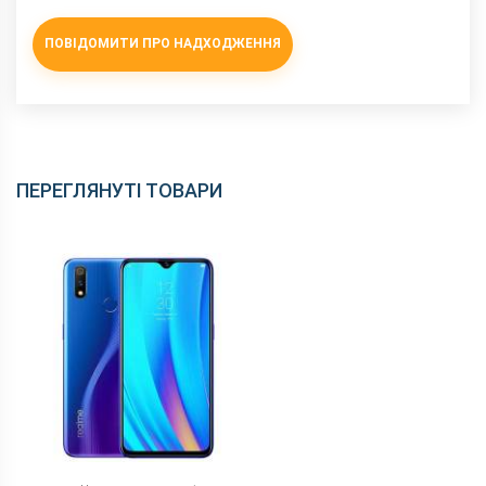
NFC
немає
ПОВІДОМИТИ ПРО НАДХОДЖЕННЯ
Wi-Fi
802.11 a/b/g/n/ас, 2.4 + 5 ГГц
Інтерфейсний роз'єм
microUSB
Аудіороз'єм
3.5 мм
Характеристики та комплектацію товару виробник може
змінити без повідомлення.
ПЕРЕГЛЯНУТІ ТОВАРИ