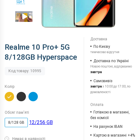
Ще 1
Доставка
Realme 10 Pro+ 5G
По Києву
тимчасово відсутня
8/128GB Hyperspace
Доставка по Україні
Новою поштою, відправимо
Код товару: 10995
завтра
Самовивіз
Колір
завтра
з 10:00 до 17:00, по
домовленості
Оплата
Готівкою в магазині,
Обсяг пам'яті
без комісії
12/256 GB
8/128 GB
На рахунок IBAN
Картою в магазині +4%
Немає в наявності