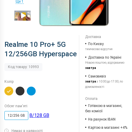
Ще 1
Доставка
Realme 10 Pro+ 5G
По Києву
тимчасово відсутня
12/256GB Hyperspace
Доставка по Україні
Новою поштою, відправимо
Код товару: 10993
завтра
Самовивіз
Колір
завтра
з 10:00 до 17:00, по
домовленості
Оплата
Готівкою в магазині,
Обсяг пам'яті
без комісії
8/128 GB
12/256 GB
На рахунок IBAN
Картою в магазині +4%
Немає в наявності