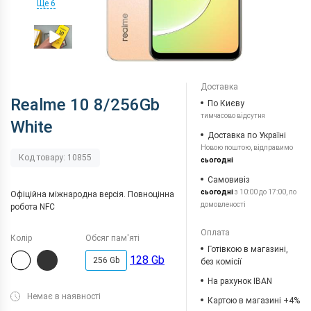
Ще 6
Доставка
Realme 10 8/256Gb
По Києву
тимчасово відсутня
White
Доставка по Україні
Новою поштою, відправимо
Код товару: 10855
сьогодні
Самовивіз
сьогодні
з 10:00 до 17:00, по
Офіційна міжнародна версія. Повноцінна
домовленості
робота NFC
Оплата
Колір
Обсяг пам'яті
Готівкою в магазині,
128 Gb
256 Gb
без комісії
На рахунок IBAN
Немає в наявності
Картою в магазині +4%