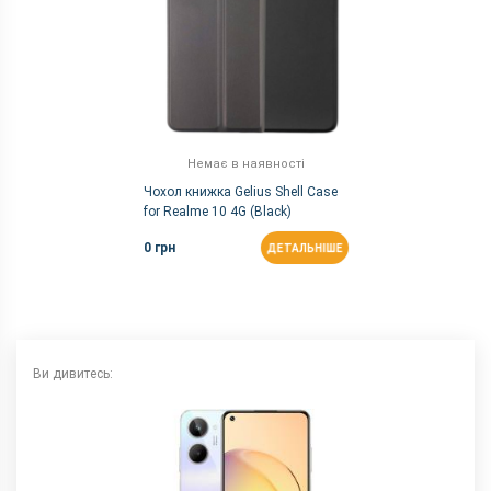
FM-радіо
немає
NFC
є
Wi-Fi
802.11 a/b/g/n/ac/6, dual-band
Аудіороз'єм
3.5 мм
Характеристики та комплектацію товару виробник може
змінити без повідомлення.
Немає в наявності
Чохол книжка Gelius Shell Case
for Realme 10 4G (Black)
0 грн
ДЕТАЛЬНІШЕ
Ви дивитесь: