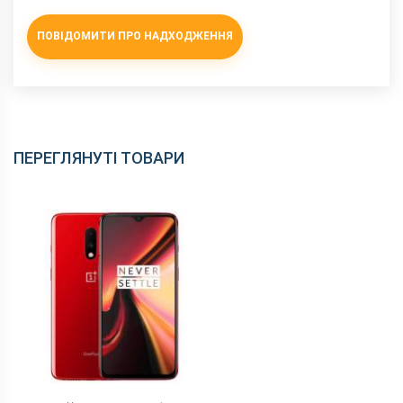
NFC
є
ПОВІДОМИТИ ПРО НАДХОДЖЕННЯ
Wi-Fi
802.11 b/g/n, 2.4 + 5 ГГц
Інтерфейсний роз'єм
Type-C
Аудіороз'єм
Type-C
Характеристики та комплектацію товару виробник може
змінити без повідомлення.
ПЕРЕГЛЯНУТІ ТОВАРИ