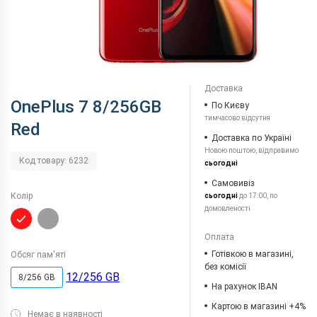
Доставка
OnePlus 7 8/256GB
По Києву
тимчасово відсутня
Red
Доставка по Україні
Новою поштою, відправимо
Код товару: 6232
сьогодні
Самовивіз
Колір
сьогодні
до 17:00, по
домовленості
Оплата
Готівкою в магазині,
Обсяг пам'яті
без комісії
12/256 GB
8/256 GB
На рахунок IBAN
Картою в магазині +4%
Немає в наявності