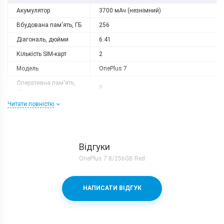
Акумулятор
3700 мАч (незнімний)
Вбудована пам'ять, ГБ
256
Діагональ, дюйми
6.41
Кількість SIM-карт
2
Модель
OnePlus 7
Оперативна пам'ять,
8
ГБ
Читати повністю
Роздільна здатність
2340x1080
Слот розширення
немає
Тип матриці
AMOLED
Відгуки
Процесор
OnePlus 7 8/256GB Red
Кількість ядер
8
Qualcomm Snapdragon 855 + Adreno
Процесор
НАПИСАТИ ВІДГУК
640
Частота, GHz
1x2.84 + 3x2.42 + 4x1.78
Камера