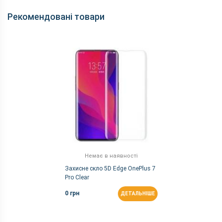
Відеозйомка
4K 60fps, 1080p 60fps, 720p 30fps
Рекомендовані товари
Основна камера, Мп
48 (f/1.6) + 8 (f/2.4) + 16 (f/2.2)
Спалах
+ (Подвійна)
Фронтальна камера,
16 (f/2.0)
Мп
Корпус
Вага, г
206
Захист від пилу і
немає
вологи
Матеріал рамки і
метал + скло
кришки
Розміри, мм
162.6 x 75.9 x 8.8
Немає в наявності
Захисне скло 5D Edge OnePlus 7
Комунікації
Pro Clear
Bluetooth
5.0
0 грн
ДЕТАЛЬНІШЕ
FM-радіо
немає
GPS
є