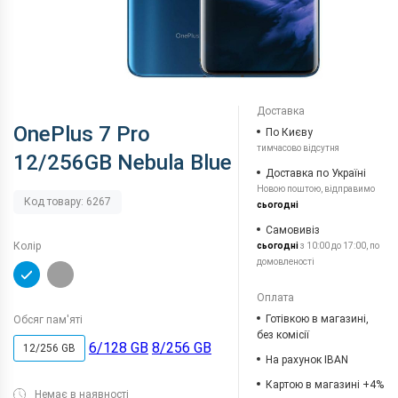
Доставка
OnePlus 7 Pro
По Києву
тимчасово відсутня
12/256GB Nebula Blue
Доставка по Україні
Новою поштою, відправимо
Код товару: 6267
сьогодні
Самовивіз
Колір
сьогодні
з 10:00 до 17:00, по
домовленості
Оплата
Готівкою в магазині,
Обсяг пам'яті
без комісії
6/128 GB
8/256 GB
12/256 GB
На рахунок IBAN
Картою в магазині +4%
Немає в наявності