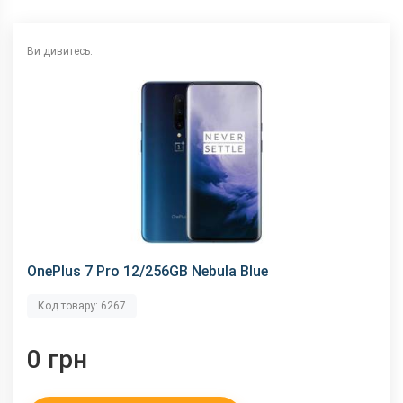
NFC
є
Wi-Fi
802.11 a/b/g/n/ас, 2.4 + 5 ГГц
Ви дивитесь:
Інтерфейсний роз'єм
Type-C
Аудіороз'єм
немає
Характеристики та комплектацію товару виробник може
змінити без повідомлення.
OnePlus 7 Pro 12/256GB Nebula Blue
Код товару: 6267
0 грн