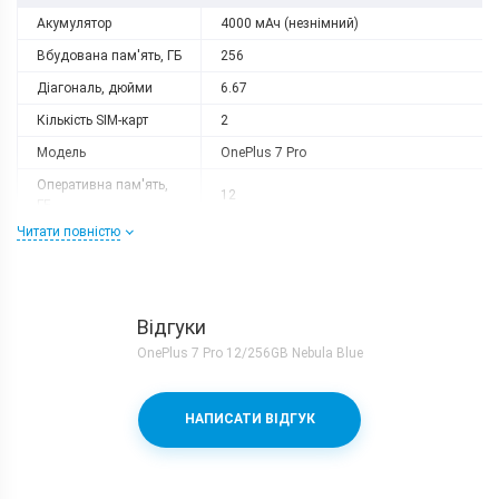
Акумулятор
4000 мАч (незнімний)
Вбудована пам'ять, ГБ
256
Діагональ, дюйми
6.67
Кількість SIM-карт
2
Модель
OnePlus 7 Pro
Оперативна пам'ять,
12
ГБ
Читати повністю
Роздільна здатність
3120х1440
Слот розширення
немає
Тип матриці
AMOLED
Відгуки
Процесор
OnePlus 7 Pro 12/256GB Nebula Blue
Кількість ядер
8
Qualcomm Snapdragon 855 + Adreno
Процесор
НАПИСАТИ ВІДГУК
640
Частота, GHz
1x2.84 + 3x2.42 + 4x1.78
Камера