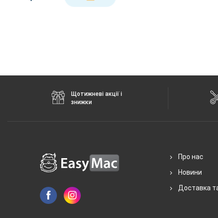
Щотижневі акції і
знижки
Про нас
Новини
Доставка т