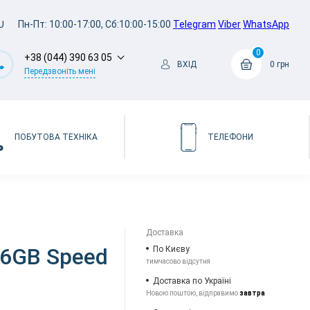
U
Пн-Пт: 10:00-17:00, Сб:10:00-15:00
Telegram
Viber
WhatsApp
0
+38 (044) 390 63 05
ВХІД
0 грн
Передзвоніть мені
ПОБУТОВА ТЕХНІКА
ТЕЛЕФОНИ
Доставка
56GB Speed
По Києву
тимчасово відсутня
Доставка по Україні
Новою поштою, відправимо
завтра