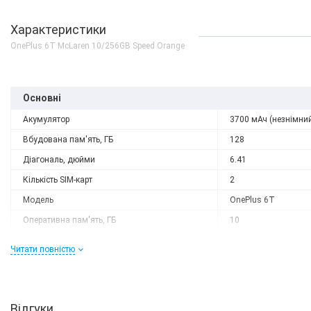
Характеристики
OnePlus 6T McLaren 10/256GB Speed Orange
Основні
Акумулятор
3700 мАч (незнімни
Вбудована пам'ять, ГБ
128
Діагональ, дюйми
6.41
Кількість SIM-карт
2
Модель
OnePlus 6T
Оперативна пам'ять, ГБ
10
Роздільна здатність
2340x1080
Читати повністю
Слот розширення
немає
Тип матриці
AMOLED
Процесор
Відгуки