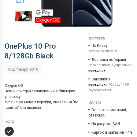
Ще 1
Доставка
OnePlus 10 Pro
По Києву
тимчасово відсутня
8/128Gb Black
Доставка по Україні
Новою поштою, відправимо в
Код товару: 9310
понеділок
Самовивіз
понеділок
з 10:00 до 17:00,
Oxygen OS
по домовленості
Новий пристрій запакований в блістерну
упаковку
Українська мова з коробки, оновлення "по
Оплата
повітрю" без нюансів.
Готівкою в магазині,
без комісії
Колір
На рахунок IBAN
Картою в магазині +4%