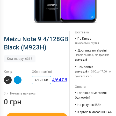
Доставка
Meizu Note 9 4/128GB
По Києву
тимчасово відсутня
Black (M923H)
Доставка по Україні
Новою поштою, відправимо
Код товару: 6316
сьогодні
Самовивіз
Колір
Обсяг пам'яті
сьогодні
з 10:00 до 17:00, по
домовленості
4/64 GB
4/128 GB
Оплата
Готівкою в магазині,
Немає в наявності
без комісії
0 грн
На рахунок IBAN
Картою в магазині +4%