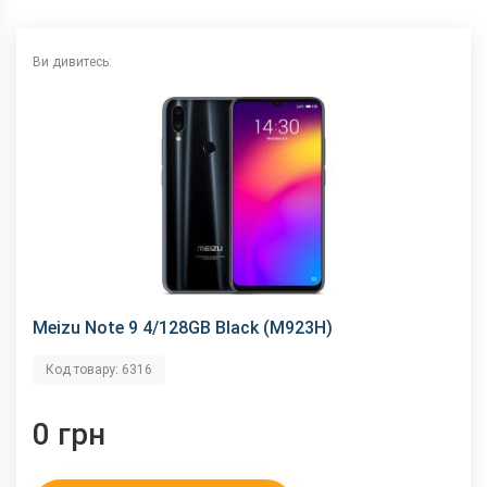
NFC
немає
Wi-Fi
802.11 a/b/g/n/ас, 2.4 + 5 ГГц
Ви дивитесь:
Інтерфейсний роз'єм
Type-C
Аудіороз'єм
3.5 мм
Характеристики та комплектацію товару виробник може
змінити без повідомлення.
Meizu Note 9 4/128GB Black (M923H)
Код товару: 6316
0 грн