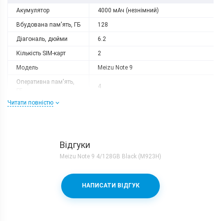
Акумулятор
4000 мАч (незнімний)
Вбудована пам'ять, ГБ
128
Діагональ, дюйми
6.2
Кількість SIM-карт
2
Модель
Meizu Note 9
Оперативна пам'ять,
4
ГБ
Читати повністю
Роздільна здатність
2220x1080
Слот розширення
немає
Тип матриці
IPS
Відгуки
Процесор
Meizu Note 9 4/128GB Black (M923H)
Кількість ядер
8
Qualcomm Snapdragon 675 + Adreno
Процесор
НАПИСАТИ ВІДГУК
612
Частота, GHz
2x2.0 + 6x1.7
Камера