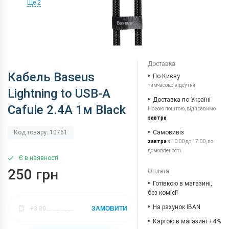
Ще 2
Доставка
Кабель Baseus
По Києву
тимчасово відсутня
Lightning to USB-A
Доставка по Україні
Cafule 2.4A 1м Black
Новою поштою, відправимо
завтра
Самовивіз
Код товару: 10761
завтра
з 10:00 до 17:00, по
домовленості
Є в наявності
250 грн
Оплата
Готівкою в магазині,
без комісії
На рахунок IBAN
ЗАМОВИТИ
Картою в магазині +4%