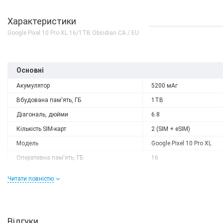
Характеристики
Google Pixel 10 Pro XL 16/1TB Obsidian CA / EU
Основні
Акумулятор
5200 мАг
Вбудована пам'ять, ГБ
1TB
Діагональ, дюйми
6.8
Кількість SIM-карт
2 (SIM + eSIM)
Модель
Google Pixel 10 Pro XL
Оперативна пам'ять, ГБ
16
Роздільна здатність
2992x1344
Читати повністю
Слот розширення
немає
Тип матриці
OLED
Процесор
Відгуки