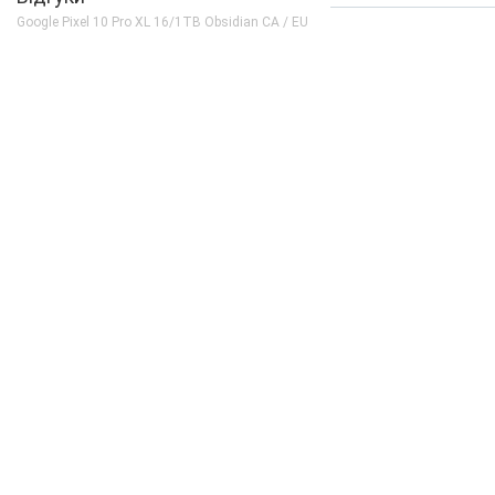
Кількість ядер
8
Google Pixel 10 Pro XL 16/1TB Obsidian CA / EU
Процесор
Google Tensor G5 (3 nm)
Частота, GHz
1x3.78 + 5x3.05 + 2x2.25
Камера
Відеозйомка
8K 30fps
Основна камера, Мп
50 (f/1.7) + 48 (f/2.8) + 48
Фронтальна камера, Мп
42 (f/2.2)
Корпус
Вага, г
232
Захист від пилу і вологи
є (IP68)
Матеріал рамки і кришки
алюміній + скло
Розміри, мм
162.8 x 76.6 x 8.5
Комунікації
Bluetooth
6.0
GPS
є