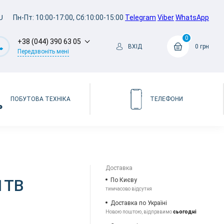
U
Пн-Пт: 10:00-17:00, Сб:10:00-15:00
Telegram
Viber
WhatsApp
0
+38 (044) 390 63 05
ВХІД
0 грн
Передзвоніть мені
ПОБУТОВА ТЕХНІКА
ТЕЛЕФОНИ
Доставка
/1TB
По Києву
тимчасово відсутня
Доставка по Україні
Новою поштою, відправимо
сьогодні