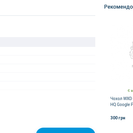
Рекомендо
Є в
Чохол WXD 
HQ Google P
(clear)
300 грн