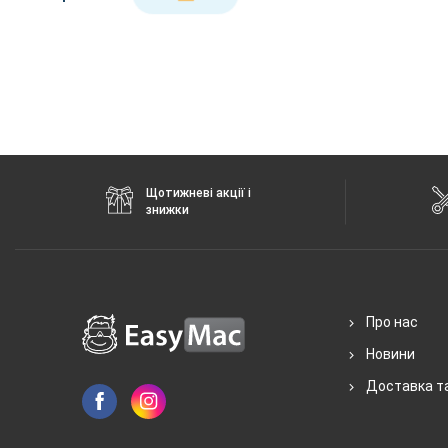
Щотижневі акції і
знижки
Про нас
Новини
Доставка т