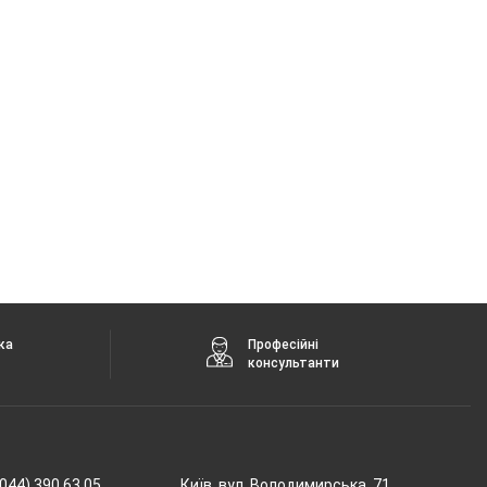
ка
Професійні
консультанти
044) 390 63 05
Київ, вул. Володимирська, 71