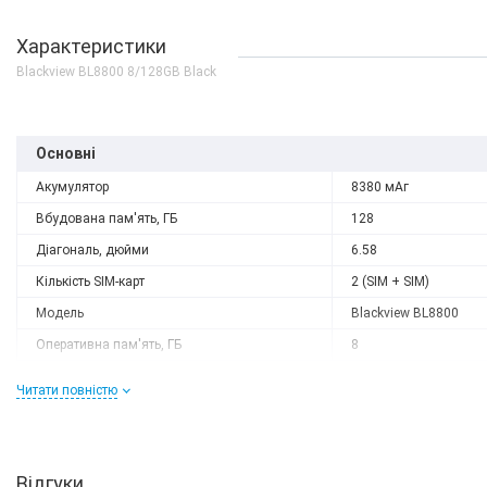
Характеристики
Blackview BL8800 8/128GB Black
Основні
Акумулятор
8380 мАг
Вбудована пам'ять, ГБ
128
Діагональ, дюйми
6.58
Кількість SIM-карт
2 (SIM + SIM)
Модель
Blackview BL8800
Оперативна пам'ять, ГБ
8
Роздільна здатність
1080 x 2408
Читати повністю
Слот розширення
немає
Тип матриці
IPS
Процесор
Відгуки