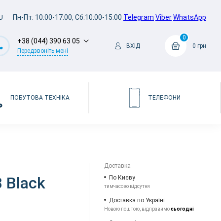
U
Пн-Пт: 10:00-17:00, Сб:10:00-15:00
Telegram
Viber
WhatsApp
0
+38 (044) 390 63 05
ВХІД
0 грн
Передзвоніть мені
ПОБУТОВА ТЕХНІКА
ТЕЛЕФОНИ
Доставка
 Black
По Києву
тимчасово відсутня
Доставка по Україні
Новою поштою, відправимо
сьогодні