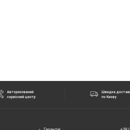
 + 5 ГГц
 без повідомлення.
Авторизований
Швидка достав
сервісний центр
по Києву
Гарантія
+38 (