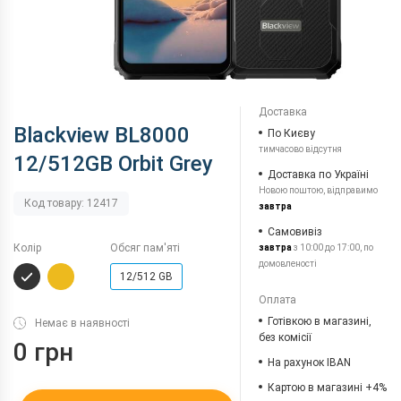
Доставка
Blackview BL8000
По Києву
тимчасово відсутня
12/512GB Orbit Grey
Доставка по Україні
Новою поштою, відправимо
Код товару: 12417
завтра
Самовивіз
Колір
Обсяг пам'яті
завтра
з 10:00 до 17:00, по
домовленості
12/512 GB
Оплата
Готівкою в магазині,
Немає в наявності
без комісії
0 грн
На рахунок IBAN
Картою в магазині +4%