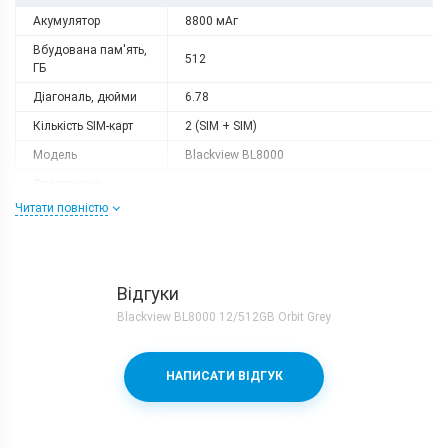
Акумулятор
8800 мАг
Вбудована пам'ять,
512
ГБ
Діагональ, дюйми
6.78
Кількість SIM-карт
2 (SIM + SIM)
Модель
Blackview BL8000
Оперативна
12
пам'ять, ГБ
Читати повністю
Роздільна здатність
2460x1080
Слот розширення
немає
Тип матриці
IPS
Відгуки
Blackview BL8000 12/512GB Orbit Grey
Процесор
Кількість ядер
8
НАПИСАТИ ВІДГУК
Mediatek Dimensity 7050 (6 nm) + Mali-
Процесор
G68 MC4
Частота, GHz
2x2.6 + 6x2.0