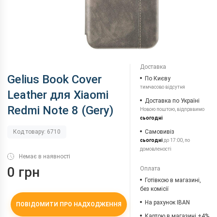
Доставка
Gelius Book Cover
По Києву
тимчасово відсутня
Leather для Xiaomi
Доставка по Україні
Redmi Note 8 (Gery)
Новою поштою, відправимо
сьогодні
Самовивіз
Код товару: 6710
сьогодні
до 17:00, по
домовленості
Немає в наявності
0 грн
Оплата
Готівкою в магазині,
без комісії
На рахунок IBAN
ПОВІДОМИТИ ПРО НАДХОДЖЕННЯ
Картою в магазині +4%