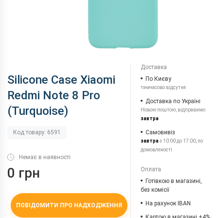
Доставка
Silicone Case Xiaomi
По Києву
тимчасово відсутня
Redmi Note 8 Pro
Доставка по Україні
(Turquoise)
Новою поштою, відправимо
завтра
Самовивіз
Код товару: 6591
завтра
з 10:00 до 17:00, по
домовленості
Немає в наявності
0 грн
Оплата
Готівкою в магазині,
без комісії
На рахунок IBAN
ПОВІДОМИТИ ПРО НАДХОДЖЕННЯ
Картою в магазині +4%