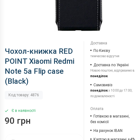
Доставка
Чохол-книжка RED
По Києву
тимчасово відсутня
POINT Xiaomi Redmi
Доставка по Україні
Note 5a Flip case
Новою поштою, відправимо в
понеділок
(Black)
Самовивіз
понеділок
з 10:00 до 17:00,
Код товару: 4876
по домовленості
Оплата
Є в наявності
Готівкою в магазині,
90 грн
без комісії
На рахунок IBAN
Картою в магазині +4%