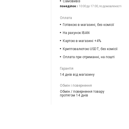
Самовивіз
понеділок
з 10:00 до 17:00, по домовленості
Оплата
Готівкою в магазині, без комісії
На рахунок IBAN
Картою в магазині +4%
Криптовалютою USDT, без комісії
Оплата при отриманні, на пошті
Гарантія
14 днів від магазину
Обмін і повернення
Обмін / повернення товару
протягом 14 днів