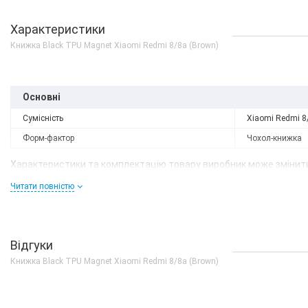
Характеристики
Книжка Black TPU Magnet Xiaomi Redmi 8/8a (Brown)
Основні
Сумісність
Xiaomi Redmi 8
Форм-фактор
Чохол-книжка
Характеристики та комплектацію товару виробник може змінити
Читати повністю
Відгуки
Книжка Black TPU Magnet Xiaomi Redmi 8/8a (Brown)