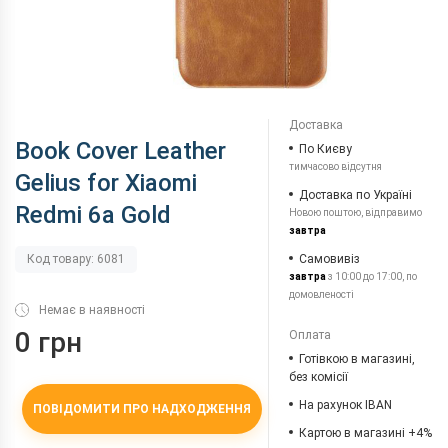
Доставка
Book Cover Leather
По Києву
тимчасово відсутня
Gelius for Xiaomi
Доставка по Україні
Redmi 6a Gold
Новою поштою, відправимо
завтра
Самовивіз
Код товару: 6081
завтра
з 10:00 до 17:00, по
домовленості
Немає в наявності
0 грн
Оплата
Готівкою в магазині,
без комісії
На рахунок IBAN
ПОВІДОМИТИ ПРО НАДХОДЖЕННЯ
Картою в магазині +4%