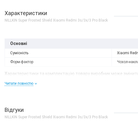
Характеристики
NILLKIN Super Frosted Shield Xiaomi Redmi 3s/3x/3 Pro Black
Основні
Сумісність
Xiaomi Red
Форм-фактор
Чохол-накл
Характеристики та комплектацію товару виробник може змінити
Читати повністю
Відгуки
NILLKIN Super Frosted Shield Xiaomi Redmi 3s/3x/3 Pro Black