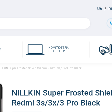
UA
R
КОМП'ЮТЕРИ,
И
ПЛАНШЕТИ
ILLKIN Super Frosted Shield Xiaomi Redmi 3s/3x/3 Pro Black
NILLKIN Super Frosted Shie
Redmi 3s/3x/3 Pro Black