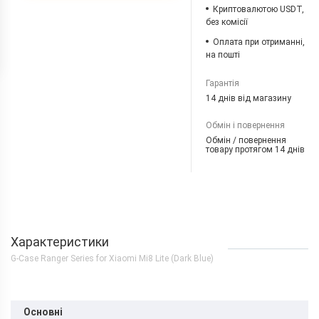
Криптовалютою USDT,
без комісії
Оплата при отриманні,
на пошті
Гарантія
14 днів від магазину
Обмін і повернення
Обмін / повернення
товару протягом 14 днів
Характеристики
G-Case Ranger Series for Xiaomi Mi8 Lite (Dark Blue)
Основні