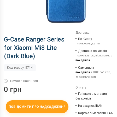
Доставка
G-Case Ranger Series
По Києву
тимчасово відсутня
for Xiaomi Mi8 Lite
Доставка по Україні
(Dark Blue)
Новою поштою, відправимо в
понеділок
Самовивіз
Код товару: 5714
понеділок
з 10:00 до 17:00,
по домовленості
Немає в наявності
0 грн
Оплата
Готівкою в магазині,
без комісії
На рахунок IBAN
ПОВІДОМИТИ ПРО НАДХОДЖЕННЯ
Картою в магазині +4%