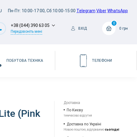
U
Пн-Пт: 10:00-17:00, Сб:10:00-15:00
Telegram
Viber
WhatsApp
0
+38 (044) 390 63 05
ВХІД
0 грн
Передзвоніть мені
ПОБУТОВА ТЕХНІКА
ТЕЛЕФОНИ
Доставка
Lite (Pink
По Києву
тимчасово відсутня
Доставка по Україні
Новою поштою, відправимо
сьогодні