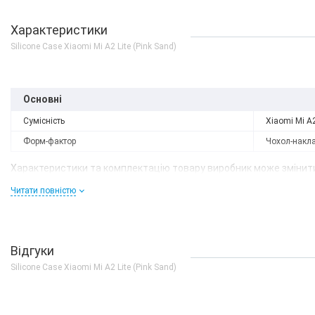
Характеристики
Silicone Case Xiaomi Mi A2 Lite (Pink Sand)
Основні
Сумісність
Xiaomi Mi A2
Форм-фактор
Чохол-накл
Характеристики та комплектацію товару виробник може змінити
Читати повністю
Відгуки
Silicone Case Xiaomi Mi A2 Lite (Pink Sand)