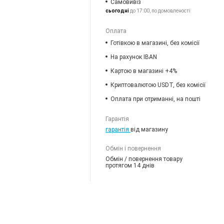
Самовивіз
сьогодні
до 17:00, по домовленості
Оплата
Готівкою в магазині, без комісії
На рахунок IBAN
Картою в магазині +4%
Криптовалютою USDT, без комісії
Оплата при отриманні, на пошті
Гарантія
гарантія
від магазину
Обмін і повернення
Обмін / повернення товару
протягом 14 днів