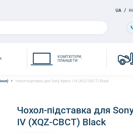
UA
R
КОМП'ЮТЕРИ,
И
ПЛАНШЕТИ
іння)
Чохол-підставка для Sony Xperia 1 IV (XQZ-CBCT) Black
Чохол-підставка для Sony
IV (XQZ-CBCT) Black