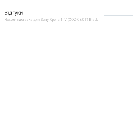
Відгуки
Чохол-підставка для Sony Xperia 1 IV (XQZ-CBCT) Black
Немає в наявності
Sony Xperia 1 IV 12/512
Purple
0 грн
ДЕТАЛЬН