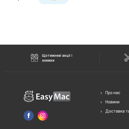
Щотижневі акції і
знижки
Про нас
Новини
Доставка т