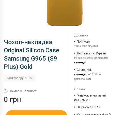
Доставка
Чохол-накладка
По Києву
тимчасово відсутня
Original Silicon Case
Доставка по Україні
Samsung G965 (S9
Новою поштою, відправимо
сьогодні
Plus) Gold
Самовивіз
сьогодні
до 17:00, по
Код товару: 5835
домовленості
Оплата
Немає в наявності
Готівкою в магазині,
0 грн
без комісії
На рахунок IBAN
Картою в магазині +4%