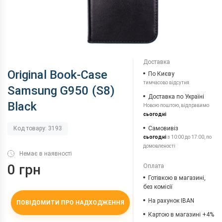
Доставка
Original Book-Case
По Києву
тимчасово відсутня
Samsung G950 (S8)
Доставка по Україні
Black
Новою поштою, відправимо
сьогодні
Самовивіз
Код товару: 3193
сьогодні
з 10:00 до 17:00, по
домовленості
Немає в наявності
0 грн
Оплата
Готівкою в магазині,
без комісії
На рахунок IBAN
ПОВІДОМИТИ ПРО НАДХОДЖЕННЯ
Картою в магазині +4%