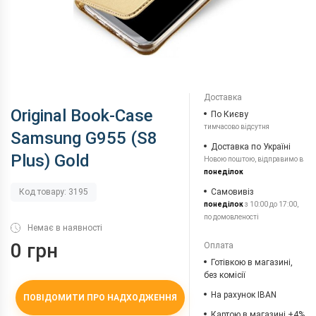
Доставка
Original Book-Case
По Києву
тимчасово відсутня
Samsung G955 (S8
Доставка по Україні
Plus) Gold
Новою поштою, відправимо в
понеділок
Самовивіз
Код товару: 3195
понеділок
з 10:00 до 17:00,
по домовленості
Немає в наявності
0 грн
Оплата
Готівкою в магазині,
без комісії
На рахунок IBAN
ПОВІДОМИТИ ПРО НАДХОДЖЕННЯ
Картою в магазині +4%