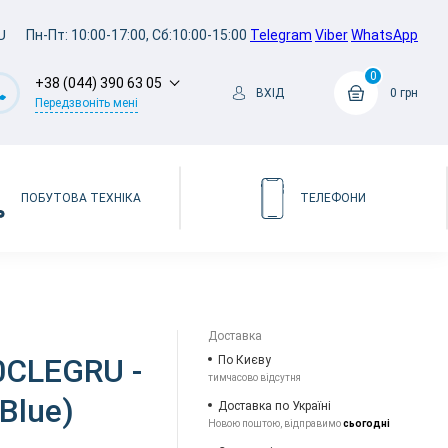
U
Пн-Пт: 10:00-17:00, Сб:10:00-15:00
Telegram
Viber
WhatsApp
0
+38 (044) 390 63 05
ВХІД
0 грн
Передзвоніть мені
ПОБУТОВА ТЕХНІКА
ТЕЛЕФОНИ
Доставка
0CLEGRU -
По Києву
тимчасово відсутня
Blue)
Доставка по Україні
Новою поштою, відправимо
сьогодні