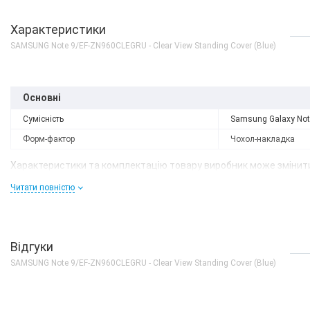
Характеристики
SAMSUNG Note 9/EF-ZN960CLEGRU - Clear View Standing Cover (Blue)
Основні
Сумісність
Samsung Galaxy Not
Форм-фактор
Чохол-накладка
Характеристики та комплектацію товару виробник може змінити
Читати повністю
Немає в наявності
Samsung Galaxy Note 9
8/512GB Ocean Blue (S
Відгуки
N960FZBH)
SAMSUNG Note 9/EF-ZN960CLEGRU - Clear View Standing Cover (Blue)
0 грн
ДЕТАЛЬН