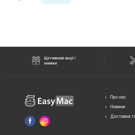
Щотижневі акції і
знижки
Про нас
Новини
Доставка т