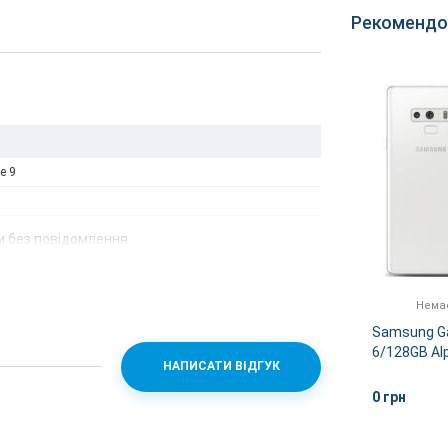
Рекомендо
e 9
 без повідомлення.
Немає в наявності
Немає
 N960
Samsung Galaxy Note 9 SM-
Samsung Ga
M-
N9600 128GB Alpine White
6/128GB Alp
НАПИСАТИ ВІДГУК
(Snapdragon)
N960FZPD)
0 грн
0 грн
ІШЕ
ДЕТАЛЬНІШЕ