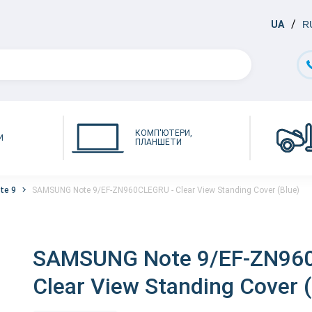
UA
R
КОМП'ЮТЕРИ,
И
ПЛАНШЕТИ
te 9
SAMSUNG Note 9/EF-ZN960CLEGRU - Clear View Standing Cover (Blue)
SAMSUNG Note 9/EF-ZN96
Clear View Standing Cover (