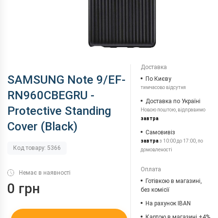
Доставка
SAMSUNG Note 9/EF-
По Києву
тимчасово відсутня
RN960CBEGRU -
Доставка по Україні
Protective Standing
Новою поштою, відправимо
завтра
Cover (Black)
Самовивіз
завтра
з 10:00 до 17:00, по
Код товару: 5366
домовленості
Оплата
Немає в наявності
Готівкою в магазині,
0 грн
без комісії
На рахунок IBAN
Картою в магазині +4%