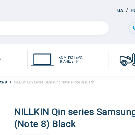
UA
R
КОМП'ЮТЕРИ,
И
ПЛАНШЕТИ
te 8
NILLKIN Qin series Samsung N950 (Note 8) Black
NILLKIN Qin series Samsun
(Note 8) Black