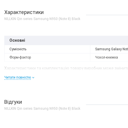
Характеристики
NILLKIN Qin series Samsung N950 (Note 8) Black
Основні
Сумісність
Samsung Galaxy Not
Форм-фактор
Чохол-книжка
Характеристики та комплектацію товару виробник може змінити
Читати повністю
Відгуки
NILLKIN Qin series Samsung N950 (Note 8) Black