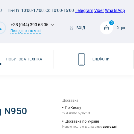
U
Пн-Пт: 10:00-17:00, Сб:10:00-15:00
Telegram
Viber
WhatsApp
0
+38 (044) 390 63 05
ВХІД
0 грн
Передзвоніть мені
ПОБУТОВА ТЕХНІКА
ТЕЛЕФОНИ
Доставка
g N950
По Києву
тимчасово відсутня
Доставка по Україні
Новою поштою, відправимо
сьогодні