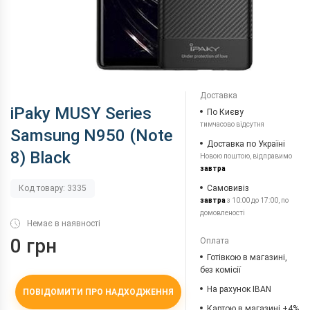
Доставка
iPaky MUSY Series
По Києву
тимчасово відсутня
Samsung N950 (Note
Доставка по Україні
8) Black
Новою поштою, відправимо
завтра
Самовивіз
Код товару: 3335
завтра
з 10:00 до 17:00, по
домовленості
Немає в наявності
0 грн
Оплата
Готівкою в магазині,
без комісії
На рахунок IBAN
ПОВІДОМИТИ ПРО НАДХОДЖЕННЯ
Картою в магазині +4%