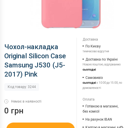
Доставка
Чохол-накладка
По Києву
тимчасово відсутня
Original Silicon Case
Доставка по Україні
Samsung J530 (J5-
Новою поштою, відправимо
сьогодні
2017) Pink
Самовивіз
сьогодні
з 10:00 до 15:00, по
Код товару: 3244
домовленості
Оплата
Немає в наявності
Готівкою в магазині,
0 грн
без комісії
На рахунок IBAN
Картою в магазині +4%