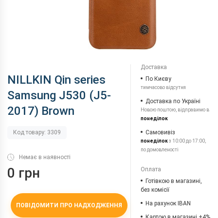
Доставка
NILLKIN Qin series
По Києву
тимчасово відсутня
Samsung J530 (J5-
Доставка по Україні
2017) Brown
Новою поштою, відправимо в
понеділок
Самовивіз
Код товару: 3309
понеділок
з 10:00 до 17:00,
по домовленості
Немає в наявності
0 грн
Оплата
Готівкою в магазині,
без комісії
На рахунок IBAN
ПОВІДОМИТИ ПРО НАДХОДЖЕННЯ
Картою в магазині +4%