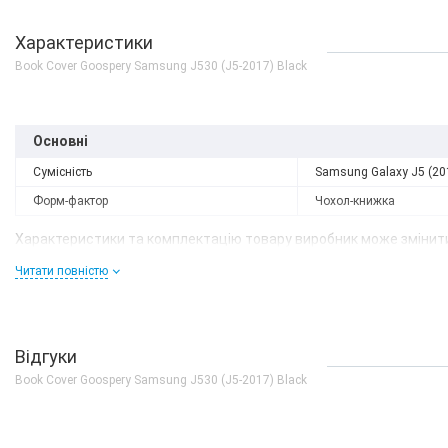
Характеристики
Book Cover Goospery Samsung J530 (J5-2017) Black
Основні
Сумісність
Samsung Galaxy J5 (20
Форм-фактор
Чохол-книжка
Характеристики та комплектацію товару виробник може змінити
Читати повністю
Відгуки
Book Cover Goospery Samsung J530 (J5-2017) Black