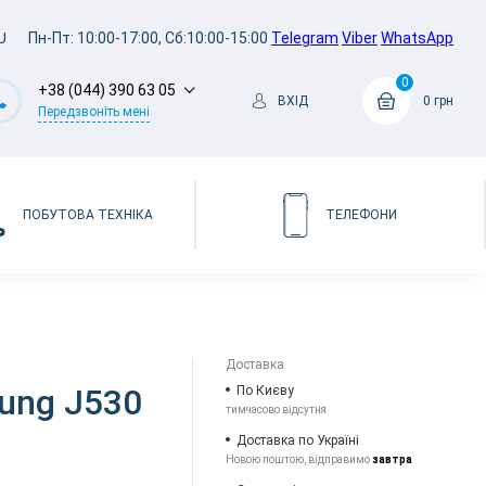
U
Пн-Пт: 10:00-17:00, Сб:10:00-15:00
Telegram
Viber
WhatsApp
0
+38 (044) 390 63 05
ВХІД
0 грн
Передзвоніть мені
ПОБУТОВА ТЕХНІКА
ТЕЛЕФОНИ
Доставка
ung J530
По Києву
тимчасово відсутня
Доставка по Україні
Новою поштою, відправимо
завтра