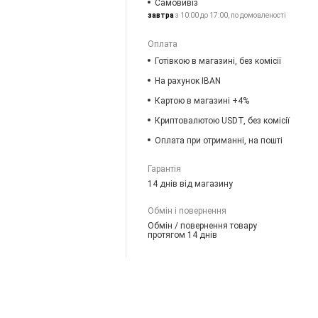
Самовивіз
завтра
з 10:00 до 17:00, по домовленості
Оплата
Готівкою в магазині, без комісії
На рахунок IBAN
Картою в магазині +4%
Криптовалютою USDT, без комісії
Оплата при отриманні, на пошті
Гарантія
14 днів від магазину
Обмін і повернення
Обмін / повернення товару
протягом 14 днів