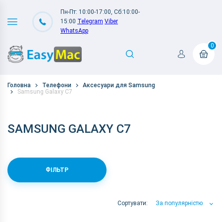
Пн-Пт: 10:00-17:00, Сб:10:00-
15:00
Telegram
Viber
WhatsApp
0
Головна
Телефони
Аксесуари для Samsung
Samsung Galaxy C7
SAMSUNG GALAXY C7
ФІЛЬТР
Сортувати:
За популярністю
За популярністю
За ціною
За Назвою А-Я