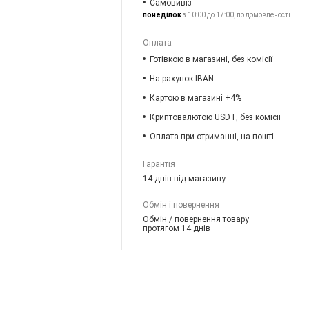
Самовивіз
понеділок
з 10:00 до 17:00, по домовленості
Оплата
Готівкою в магазині, без комісії
На рахунок IBAN
Картою в магазині +4%
Криптовалютою USDT, без комісії
Оплата при отриманні, на пошті
Гарантія
14 днів від магазину
Обмін і повернення
Обмін / повернення товару
протягом 14 днів