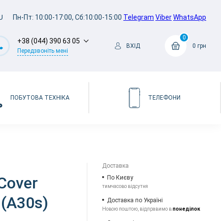
U
Пн-Пт: 10:00-17:00, Сб:10:00-15:00
Telegram
Viber
WhatsApp
0
+38 (044) 390 63 05
ВХІД
0 грн
Передзвоніть мені
ПОБУТОВА ТЕХНІКА
ТЕЛЕФОНИ
Доставка
Cover
По Києву
тимчасово відсутня
 (A30s)
Доставка по Україні
Новою поштою, відправимо в
понеділок