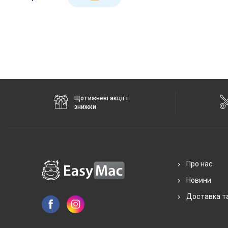
Щотижневі акції і
знижки
Про нас
Новини
Доставка т