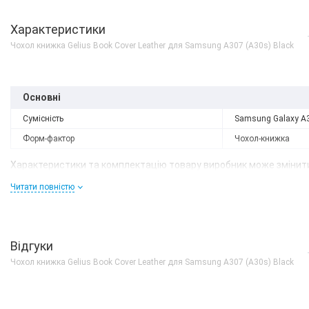
Характеристики
Чохол книжка Gelius Book Cover Leather для Samsung A307 (A30s) Black
Основні
Сумісність
Samsung Galaxy A
Форм-фактор
Чохол-книжка
Характеристики та комплектацію товару виробник може змінити
Читати повністю
Немає в наявності
Samsung Galaxy A30s 4
Green (SM-A307FZGV)
Відгуки
Чохол книжка Gelius Book Cover Leather для Samsung A307 (A30s) Black
0 грн
ДЕТАЛЬН