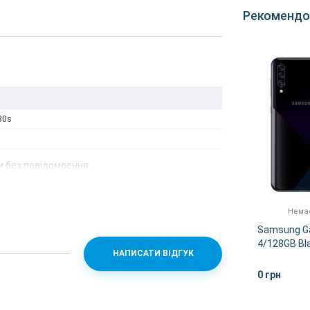
Рекомендо
30s
 без повідомлення.
Немає в наявності
Немає
/64GB
Samsung Galaxy A30s 4/64GB
Samsung Ga
White (SM-A307FZWV)
4/128GB Bl
НАПИСАТИ ВІДГУК
0 грн
0 грн
ІШЕ
ДЕТАЛЬНІШЕ