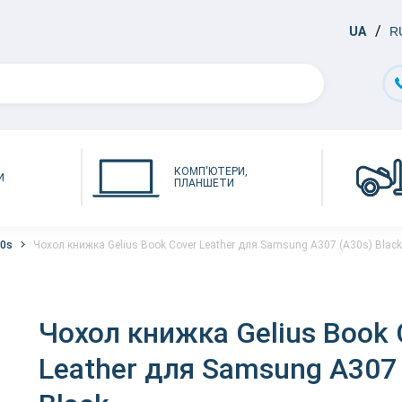
UA
R
КОМП'ЮТЕРИ,
И
ПЛАНШЕТИ
30s
Чохол книжка Gelius Book Cover Leather для Samsung A307 (A30s) Black
Чохол книжка Gelius Book 
Leather для Samsung A307