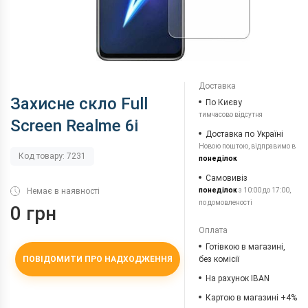
Доставка
Захисне скло Full
По Києву
тимчасово відсутня
Screen Realme 6i
Доставка по Україні
Новою поштою, відправимо в
Код товару: 7231
понеділок
Самовивіз
Немає в наявності
понеділок
з 10:00 до 17:00,
по домовленості
0 грн
Оплата
Готівкою в магазині,
ПОВІДОМИТИ ПРО НАДХОДЖЕННЯ
без комісії
На рахунок IBAN
Картою в магазині +4%