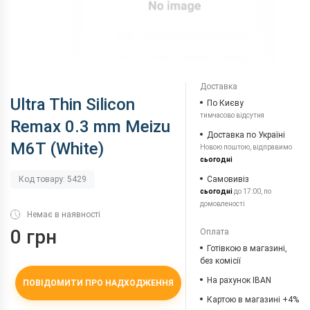
Доставка
Ultra Thin Silicon
По Києву
тимчасово відсутня
Remax 0.3 mm Meizu
Доставка по Україні
M6T (White)
Новою поштою, відправимо
сьогодні
Самовивіз
Код товару: 5429
сьогодні
до 17:00, по
домовленості
Немає в наявності
0 грн
Оплата
Готівкою в магазині,
без комісії
На рахунок IBAN
ПОВІДОМИТИ ПРО НАДХОДЖЕННЯ
Картою в магазині +4%