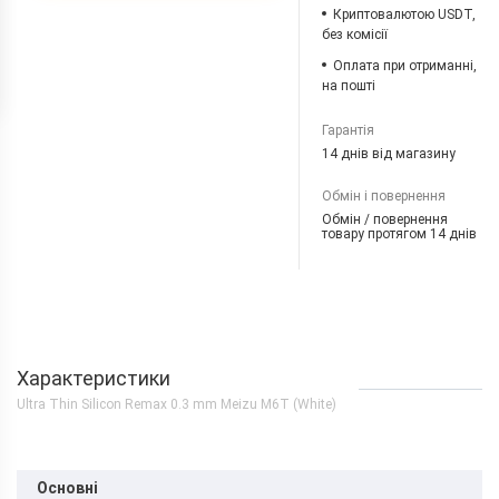
Криптовалютою USDT,
без комісії
Оплата при отриманні,
на пошті
Гарантія
14 днів від магазину
Обмін і повернення
Обмін / повернення
товару протягом 14 днів
Характеристики
Ultra Thin Silicon Remax 0.3 mm Meizu M6T (White)
Основні