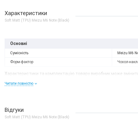
Характеристики
Soft Matt (TPU) Meizu M6 Note (Black)
Основні
Сумісність
Meizu M6 N
Форм-фактор
Чохол-накл
Характеристики та комплектацію товару виробник може змінити
Читати повністю
Відгуки
Soft Matt (TPU) Meizu M6 Note (Black)