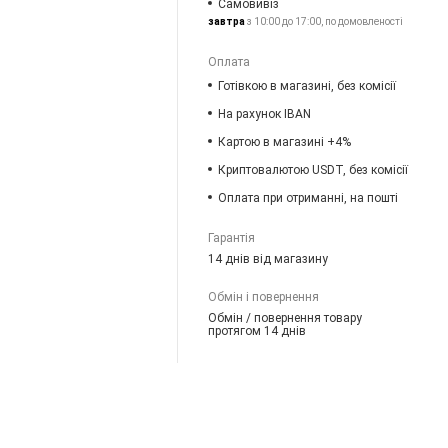
Самовивіз
завтра
з 10:00 до 17:00, по домовленості
Оплата
Готівкою в магазині, без комісії
На рахунок IBAN
Картою в магазині +4%
Криптовалютою USDT, без комісії
Оплата при отриманні, на пошті
Гарантія
14 днів від магазину
Обмін і повернення
Обмін / повернення товару
протягом 14 днів