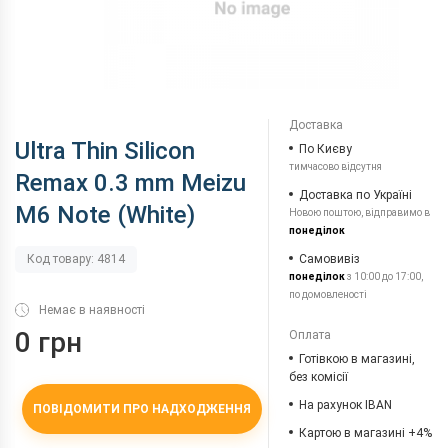
Доставка
Ultra Thin Silicon
По Києву
тимчасово відсутня
Remax 0.3 mm Meizu
Доставка по Україні
M6 Note (White)
Новою поштою, відправимо в
понеділок
Самовивіз
Код товару: 4814
понеділок
з 10:00 до 17:00,
по домовленості
Немає в наявності
0 грн
Оплата
Готівкою в магазині,
без комісії
На рахунок IBAN
ПОВІДОМИТИ ПРО НАДХОДЖЕННЯ
Картою в магазині +4%