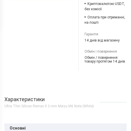
Криптовалютою USDT,
без комісії
Оплата при отриманні,
на пошті
Гарантія
14 днів від магазину
Обмін і повернення
Обмін / повернення
товару протягом 14 днів
Характеристики
Ultra Thin Silicon Remax 0.3 mm Meizu M6 Note (White)
Основні