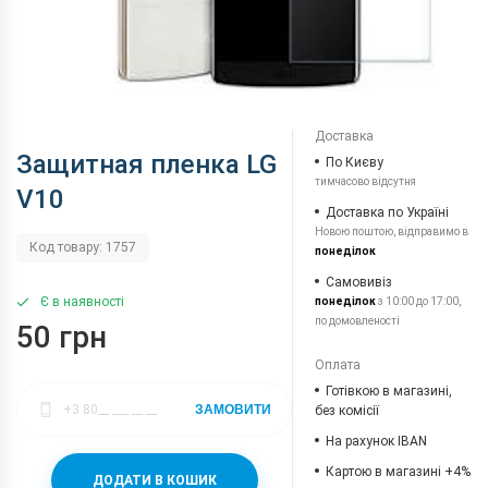
Доставка
Защитная пленка LG
По Києву
тимчасово відсутня
V10
Доставка по Україні
Новою поштою, відправимо в
Код товару: 1757
понеділок
Самовивіз
Є в наявності
понеділок
з 10:00 до 17:00,
по домовленості
50 грн
Оплата
Готівкою в магазині,
ЗАМОВИТИ
без комісії
На рахунок IBAN
Картою в магазині +4%
ДОДАТИ В КОШИК