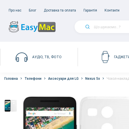
Про нас
Блог
Доставка та оплата
Гарантія
Контакти
АУДІО, ТВ, ФОТО
ГАДЖЕТ
Головна
Телефони
Аксесуари для LG
Nexus 5x
Чохол-накладк