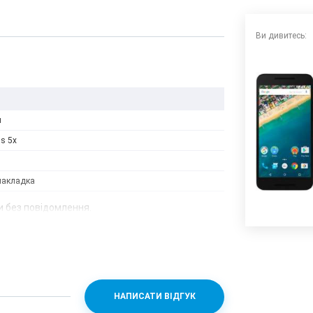
Ви дивитесь:
н
s 5x
накладка
 без повідомлення.
НАПИСАТИ ВІДГУК