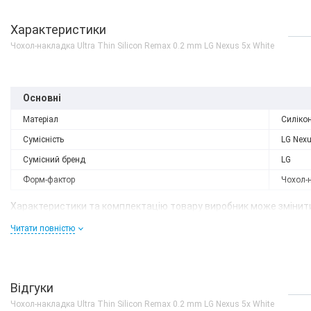
Характеристики
Чохол-накладка Ultra Thin Silicon Remax 0.2 mm LG Nexus 5x White
Основні
Матеріал
Силіко
Сумісність
LG Nexu
Сумісний бренд
LG
Форм-фактор
Чохол-
Характеристики та комплектацію товару виробник може змінити
Читати повністю
Відгуки
Чохол-накладка Ultra Thin Silicon Remax 0.2 mm LG Nexus 5x White