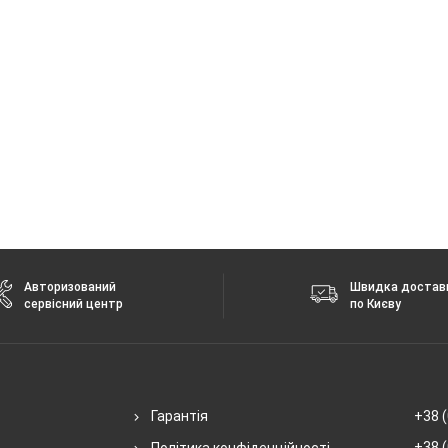
Авторизований
Швидка достав
сервісний центр
по Києву
Гарантія
+38 (
+38 (
Політика конфіденційності